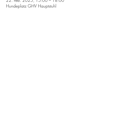
22. Feb. 2025, 15:00 – 18:00
Hundeplatz GHV Hauptstuhl
Gebrauchshundevere
in Hauptstuhl e.V.
1956
Kontakt:
ghv-hauptstuhl@web.de
Impressum
© 2020 GHV Hauptstuhl
Erstellt mit
Wix.com