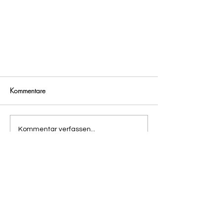
Kommentare
Kommentar verfassen...
SCHUTZDIENST SEMINAR MIT
Gebrauchshundevere
VIOREL SCINTEIE 2019
in Hauptstuhl e.V.
1956
Kontakt:
ghv-hauptstuhl@web.de